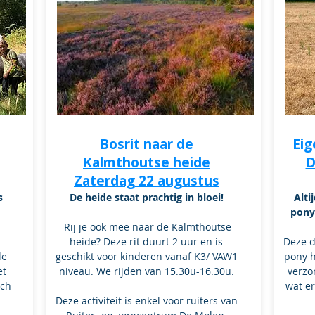
Bosrit naar de
Eig
Kalmthoutse heide
D
Zaterdag 22 augustus
s
De heide staat prachtig in bloei!
Alti
pony
Rij je ook mee naar de Kalmthoutse
heide? Deze rit duurt 2 uur en is
Deze da
le
geschikt voor kinderen vanaf K3/ VAW1
pony h
et
niveau. We rijden van 15.30u-16.30u.
verzo
nch
wat er
Deze activiteit is enkel voor ruiters van