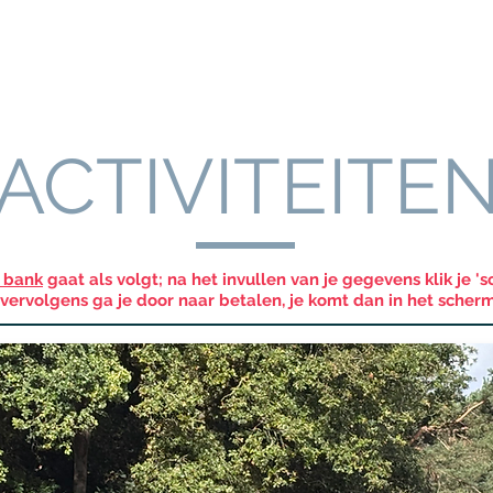
Rijlessen
Ons team
Kinderfeestjes
Escaperoom
Po
ACTIVITEITE
 bank
gaat als volgt; na het invullen van je gegevens klik je '
vervolgens ga je door naar betalen, je komt dan in het scher