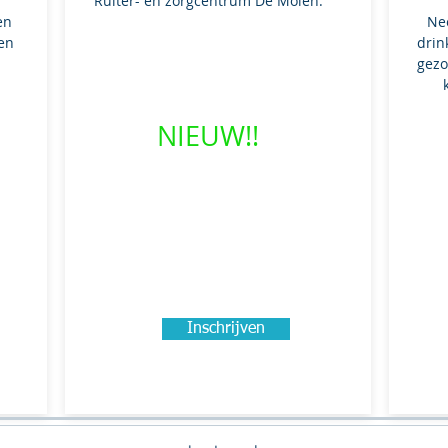
Ruiter- en zorgcentrum De Molen.
en
Ne
een
drin
gezo
NIEUW!!​
Inschrijven