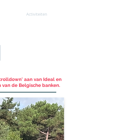
nykamp
Activiteiten
More
N
scrolldown' aan van Ideal en
m van de Belgische banken.